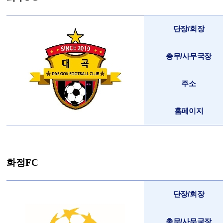
단장/회장
총무/사무국장
주소
홈페이지
화정FC
단장/회장
총무/사무국장