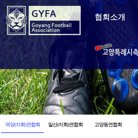
협회소개
고양특례시
덕양(지회)연합회
일산(지회)연합회
고양동연합회