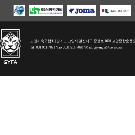
고양시축구협회 | 경기도 고양시 일산서구 중앙로 1601 고양종합운동장내 (
Tel : 031-911-7091 / Fax : 031-911-7093 / Mail : goyangfa@naver.com