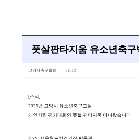
풋살판타지움 유소년축구박
고양시축구협회
1161회
[소식]
2025년 고양시 유소년축구교실
개인기량 평가대회와 풋볼 팬타지움 다녀왔습니다
장소. 서울월드컵경기장 박물관