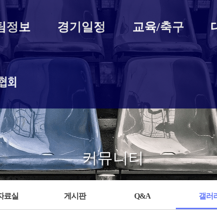
팀정보
경기일정
교육/축구
구협히
커뮤니티
자료실
게시판
Q&A
갤러