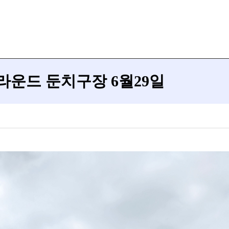
룹 3라운드 둔치구장 6월29일