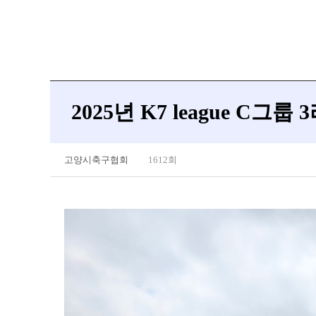
2025년 K7 league C그
고양시축구협회
1612회