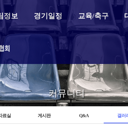
팀정보
경기일정
교육/축구
구협히
커뮤니티
자료실
게시판
Q&A
갤러